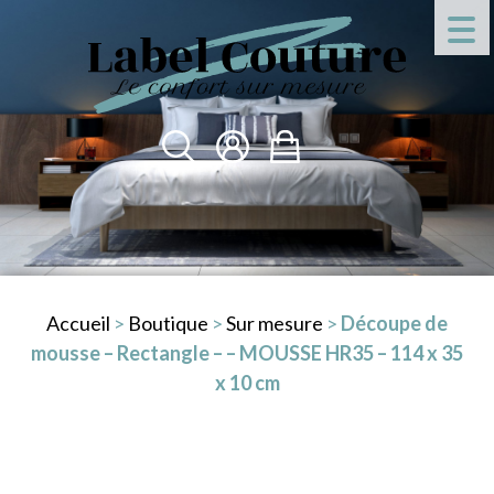
Accueil
>
Boutique
>
Sur mesure
>
Découpe de
mousse – Rectangle – – MOUSSE HR35 – 114 x 35
x 10 cm