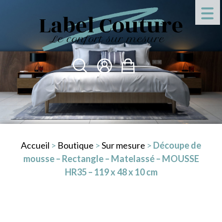
Accueil
>
Boutique
>
Sur mesure
>
Découpe de
mousse – Rectangle – Matelassé – MOUSSE
HR35 – 119 x 48 x 10 cm