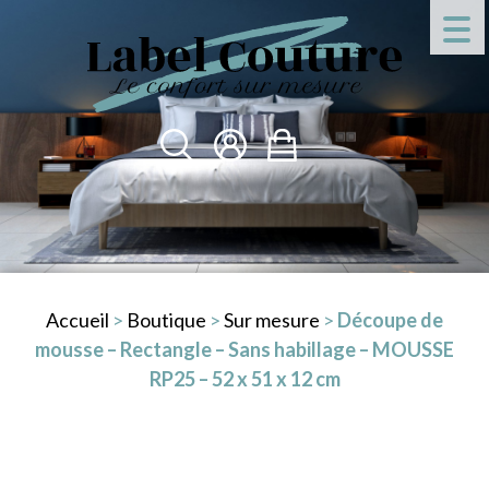
Accueil
>
Boutique
>
Sur mesure
>
Découpe de
mousse – Rectangle – Sans habillage – MOUSSE
RP25 – 52 x 51 x 12 cm