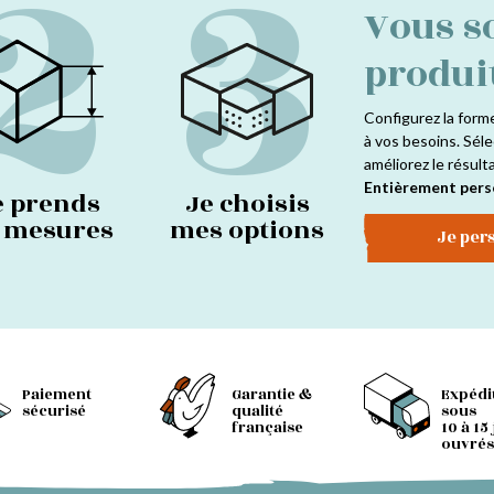
2
3
Vous s
produi
Configurez la form
à vos besoins. Séle
améliorez le résult
Entièrement pers
e prends
Je choisis
s mesures
mes options
Je per
Paiement
Garantie &
Expédi
sécurisé
qualité
sous
française
10 à 15
ouvrés