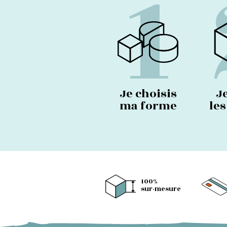
1
Je choisis
J
ma forme
le
100%
sur-mesure