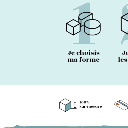
1
Je choisis
J
ma forme
le
100%
sur-mesure