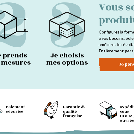
2
3
Vous s
produi
Configurez la form
à vos besoins. Séle
améliorez le résult
Entièrement pers
e prends
Je choisis
s mesures
mes options
Je per
Paiement
Garantie &
Expédi
sécurisé
qualité
sous
française
10 à 15
ouvrés