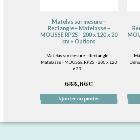
Matelas sur mesure –
Rectangle – Matelassé –
Re
MOUSSE RP25 – 200 x 120 x 20
MOUS
cm + Options
Matelas sur mesure - Rectangle -
Ma
Matelassé - MOUSSE RP25 - 200 x 120
Dého
x 20 ...
633,66
€
Ajouter au panier