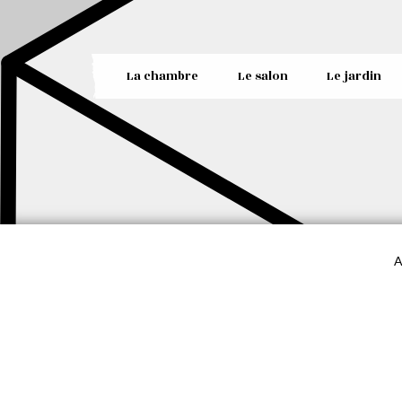
La chambre
Le salon
Le jardin
A