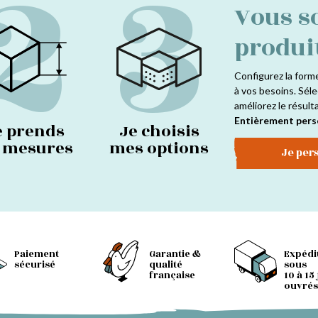
2
3
Vous s
produi
Configurez la form
à vos besoins. Séle
améliorez le résult
Entièrement pers
e prends
Je choisis
s mesures
mes options
Je per
Paiement
Garantie &
Expédi
sécurisé
qualité
sous
française
10 à 15
ouvrés