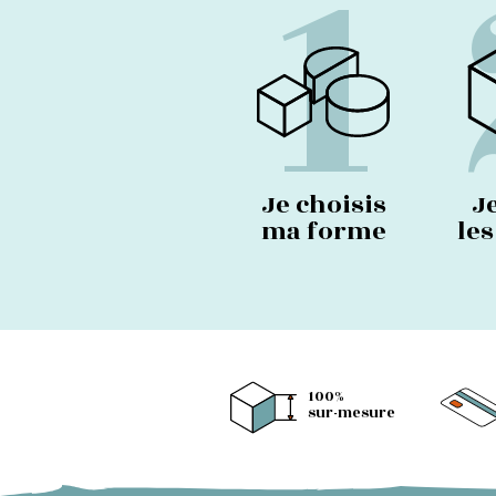
1
Je choisis
J
ma forme
le
100%
sur-mesure