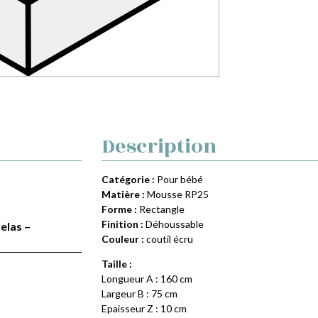
Description
Catégorie :
Pour bébé
Matière :
Mousse RP25
Forme :
Rectangle
Finition :
Déhoussable
elas –
Couleur :
coutil écru
Taille :
Longueur A : 160 cm
Largeur B : 75 cm
Epaisseur Z : 10 cm