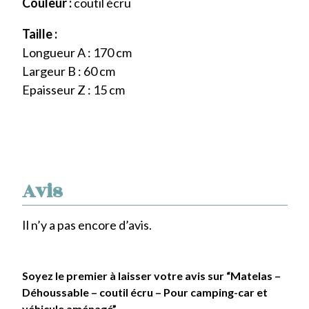
Couleur :
coutil écru
Taille :
Longueur A : 170 cm
Largeur B : 60 cm
Epaisseur Z : 15 cm
Avis
Il n’y a pas encore d’avis.
Soyez le premier à laisser votre avis sur “Matelas –
Déhoussable – coutil écru – Pour camping-car et
véhicule aménagé”