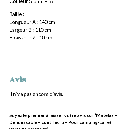
Couleur :
coutil écru
Taille :
Longueur A : 140 cm
Largeur B : 110 cm
Epaisseur Z : 10 cm
Avis
Il n’y a pas encore d’avis.
Soyez le premier à laisser votre avis sur “Matelas –
Déhoussable – coutil écru – Pour camping-car et
véhicule aménagé”