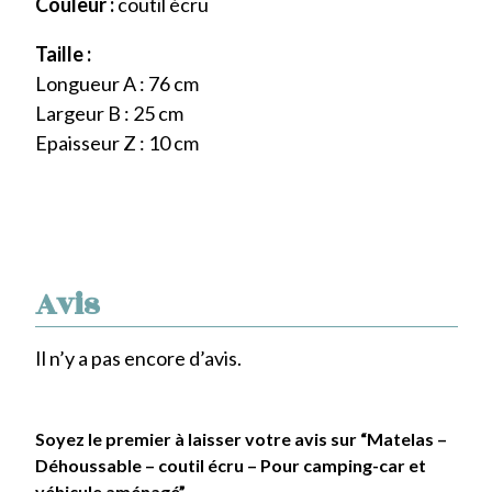
Couleur :
coutil écru
Taille :
Longueur A : 76 cm
Largeur B : 25 cm
Epaisseur Z : 10 cm
Avis
Il n’y a pas encore d’avis.
Soyez le premier à laisser votre avis sur “Matelas –
Déhoussable – coutil écru – Pour camping-car et
véhicule aménagé”