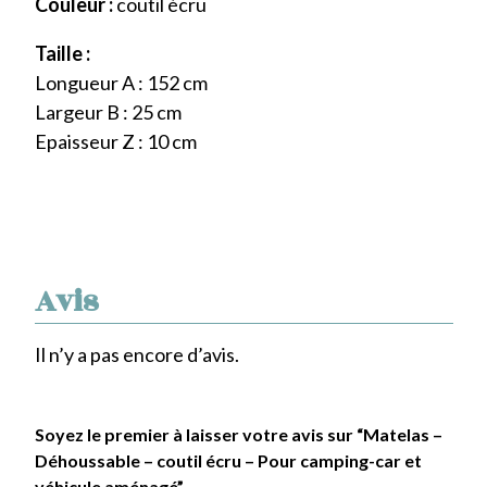
Couleur :
coutil écru
Taille :
Longueur A : 152 cm
Largeur B : 25 cm
Epaisseur Z : 10 cm
Avis
Il n’y a pas encore d’avis.
Soyez le premier à laisser votre avis sur “Matelas –
Déhoussable – coutil écru – Pour camping-car et
véhicule aménagé”