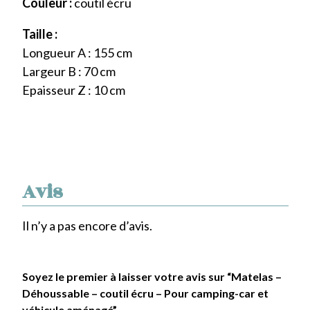
Couleur :
coutil écru
Taille :
Longueur A : 155 cm
Largeur B : 70 cm
Epaisseur Z : 10 cm
Avis
Il n’y a pas encore d’avis.
Soyez le premier à laisser votre avis sur “Matelas –
Déhoussable – coutil écru – Pour camping-car et
véhicule aménagé”