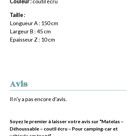
Couleur :
coutil écru
Taille :
Longueur A : 150 cm
Largeur B : 45 cm
Epaisseur Z : 10 cm
Avis
Il n’y a pas encore d’avis.
Soyez le premier à laisser votre avis sur “Matelas –
Déhoussable – coutil écru – Pour camping-car et
véhicule aménagé”