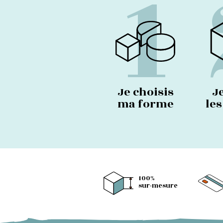
1
Je choisis
J
ma forme
le
100%
sur-mesure