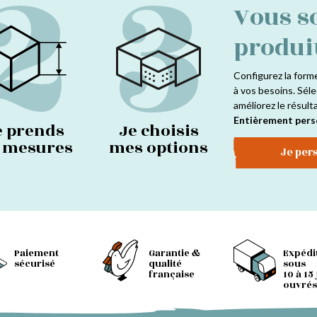
2
3
Vous s
produi
Configurez la form
à vos besoins. Séle
améliorez le résult
Entièrement pers
e prends
Je choisis
s mesures
mes options
Je per
Paiement
Garantie &
Expédi
sécurisé
qualité
sous
française
10 à 15
ouvrés