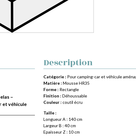
Description
Catégorie :
Pour camping-car et véhicule amén
Matière :
Mousse HR35
Forme :
Rectangle
Finition :
Déhoussable
elas –
Couleur :
coutil écru
 et véhicule
Taille :
Longueur A : 140 cm
Largeur B : 40 cm
Epaisseur Z : 10 cm