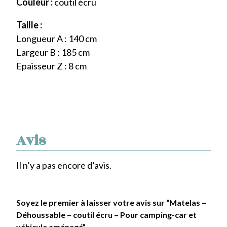
Couleur :
coutil écru
Taille :
Longueur A : 140 cm
Largeur B : 185 cm
Epaisseur Z : 8 cm
Avis
Il n’y a pas encore d’avis.
Soyez le premier à laisser votre avis sur “Matelas –
Déhoussable – coutil écru – Pour camping-car et
véhicule aménagé”