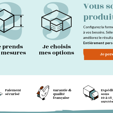
2
3
Vous s
produi
Configurez la form
à vos besoins. Séle
améliorez le résult
Entièrement pers
e prends
Je choisis
s mesures
mes options
Je per
Paiement
Garantie &
Expédi
sécurisé
qualité
sous
française
10 à 15
ouvrés