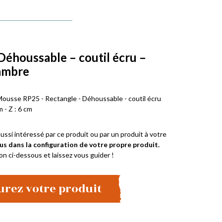
Déhoussable – coutil écru –
ambre
Mousse RP25 - Rectangle - Déhoussable - coutil écru
m - Z : 6 cm
ussi intéressé par ce produit ou par un produit à votre
us dans la configuration de votre propre produit.
on ci-dessous et laissez vous guider !
urez votre produit