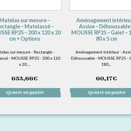
Matelas sur mesure –
Aménagement intérieu
ectangle – Matelassé –
Assise – Déhoussable
SE RP25 – 200 x 120 x 20
MOUSSE RP25 – Galet – 1
cm + Options
80 x 5 cm
telas sur mesure - Rectangle -
Aménagement intérieur - Assi
assé - MOUSSE RP25 - 200 x 120
Déhoussable - MOUSSE RP25 - G
x 20 ...
180...
633,66
€
60,17
€
Ajouter au panier
Ajouter au panier