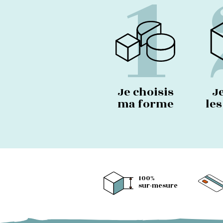
1
Je choisis
J
ma forme
le
100%
sur-mesure