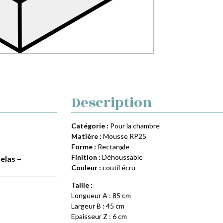
Description
Catégorie :
Pour la chambre
Matière :
Mousse RP25
Forme :
Rectangle
Finition :
Déhoussable
elas –
Couleur :
coutil écru
Taille :
Longueur A : 85 cm
Largeur B : 45 cm
Epaisseur Z : 6 cm