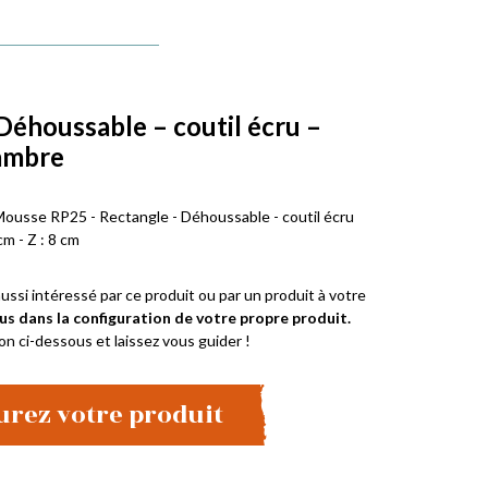
Déhoussable – coutil écru –
ambre
Mousse RP25 - Rectangle - Déhoussable - coutil écru
cm - Z : 8 cm
ussi intéressé par ce produit ou par un produit à votre
us dans la configuration de votre propre produit.
on ci-dessous et laissez vous guider !
urez votre produit