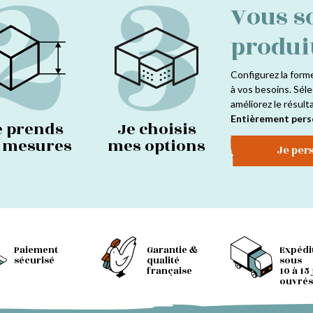
2
3
Vous s
produi
Configurez la form
à vos besoins. Séle
améliorez le résult
Entièrement pers
e prends
Je choisis
s mesures
mes options
Je per
Paiement
Garantie &
Expédi
sécurisé
qualité
sous
française
10 à 15
ouvrés