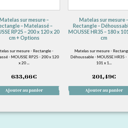
Matelas sur mesure –
Matelas sur mesure 
ectangle – Matelassé –
Rectangle – Déhoussabl
SE RP25 – 200 x 120 x 20
MOUSSE HR35 – 180 x 101
cm + Options
cm
telas sur mesure - Rectangle -
Matelas sur mesure - Rectangl
assé - MOUSSE RP25 - 200 x 120
Déhoussable - MOUSSE HR35 - 
x 20 ...
101 x 1...
633,66
€
201,49
€
Ajouter au panier
Ajouter au panier