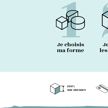
1
Je choisis
J
ma forme
le
100%
sur-mesure