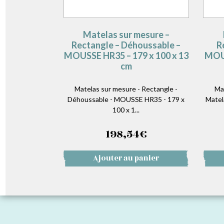
Matelas sur mesure –
Rectangle – Déhoussable –
R
MOUSSE HR35 – 179 x 100 x 13
MOUS
cm
Matelas sur mesure - Rectangle -
Ma
Déhoussable - MOUSSE HR35 - 179 x
Matel
100 x 1...
198,54
€
Ajouter au panier