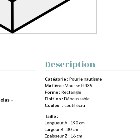
Description
Catégorie :
Pour le nautisme
Matière :
Mousse HR35
Forme :
Rectangle
Finition :
Déhoussable
elas –
Couleur :
coutil écru
”
Taille :
Longueur A : 190 cm
Largeur B : 30 cm
Epaisseur Z : 16 cm