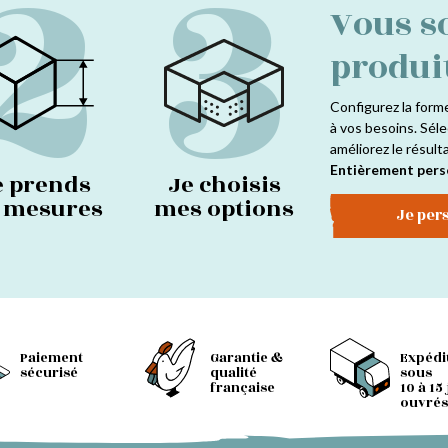
2
3
Vous s
produi
Configurez la form
à vos besoins. Séle
améliorez le résult
Entièrement pers
e prends
Je choisis
s mesures
mes options
Je per
Paiement
Garantie &
Expédi
sécurisé
qualité
sous
française
10 à 15
ouvrés