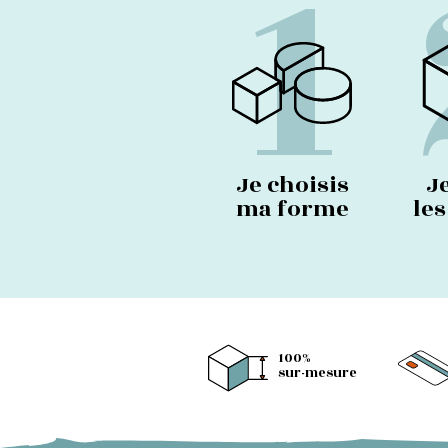
1
Je choisis
J
ma forme
le
100%
sur-mesure