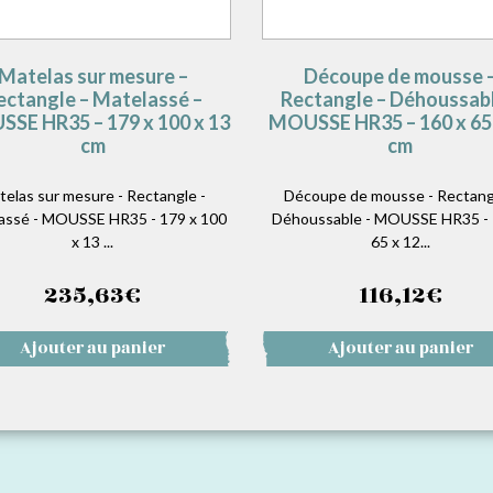
Matelas sur mesure –
Découpe de mousse 
ectangle – Matelassé –
Rectangle – Déhoussabl
SE HR35 – 179 x 100 x 13
MOUSSE HR35 – 160 x 65 
cm
cm
telas sur mesure - Rectangle -
Découpe de mousse - Rectang
assé - MOUSSE HR35 - 179 x 100
Déhoussable - MOUSSE HR35 - 
x 13 ...
65 x 12...
235,63
€
116,12
€
Ajouter au panier
Ajouter au panier