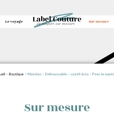
Le voyage
Sur-mesure
ueil
>
Boutique
>
Matelas – Déhoussable – coutil écru – Pour le naut
Sur mesure