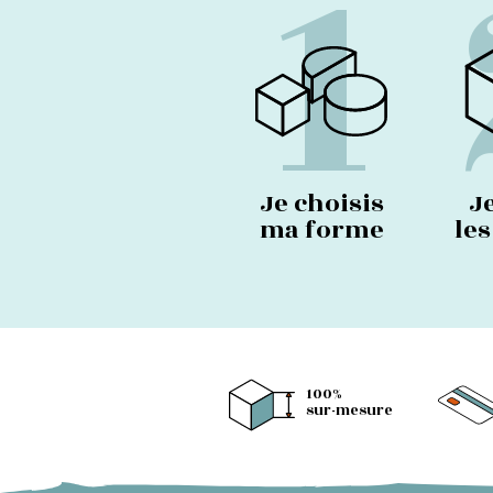
1
Je choisis
J
ma forme
le
100%
sur-mesure