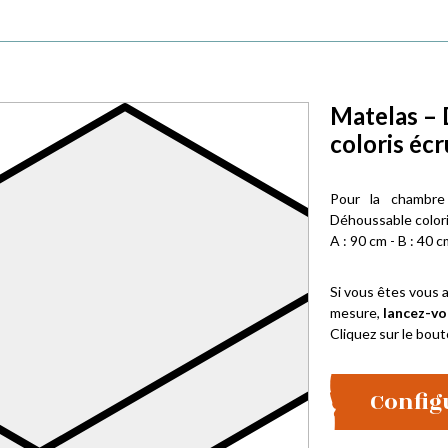
Matelas –
coloris éc
Pour la chambr
Déhoussable colori
A : 90 cm - B : 40 c
Si vous êtes vous a
mesure,
lancez-vo
Cliquez sur le bout
Config