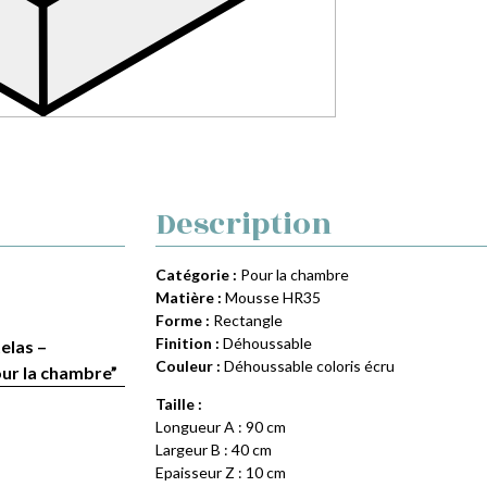
Description
Catégorie :
Pour la chambre
Matière :
Mousse HR35
Forme :
Rectangle
Finition :
Déhoussable
elas –
Couleur :
Déhoussable coloris écru
ur la chambre”
Taille :
Longueur A : 90 cm
Largeur B : 40 cm
Epaisseur Z : 10 cm