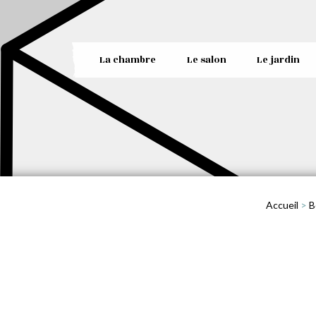
La chambre
Le salon
Le jardin
Accueil
>
B