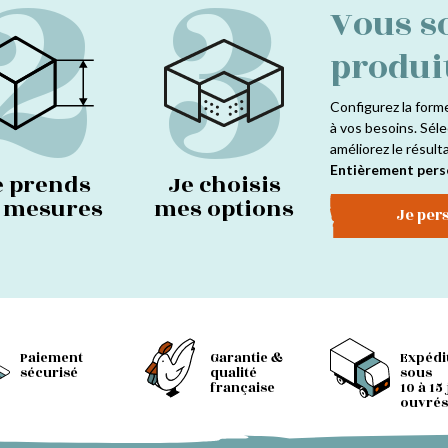
2
3
Vous s
produi
Configurez la form
à vos besoins. Séle
améliorez le résult
Entièrement pers
e prends
Je choisis
s mesures
mes options
Je per
Paiement
Garantie &
Expédi
sécurisé
qualité
sous
française
10 à 15
ouvrés