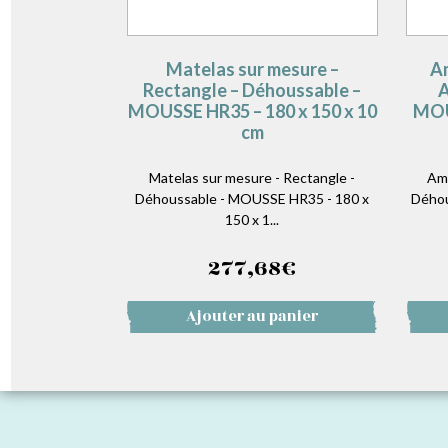
Matelas sur mesure –
Am
Rectangle – Déhoussable –
A
MOUSSE HR35 – 180 x 150 x 10
MOU
cm
Matelas sur mesure - Rectangle -
Amé
Déhoussable - MOUSSE HR35 - 180 x
Déhou
150 x 1...
277,68
€
Ajouter au panier