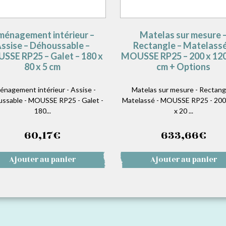
énagement intérieur –
Matelas sur mesure 
ssise – Déhoussable –
Rectangle – Matelassé
SSE RP25 – Galet – 180 x
MOUSSE RP25 – 200 x 120
80 x 5 cm
cm + Options
nagement intérieur - Assise -
Matelas sur mesure - Rectangl
ssable - MOUSSE RP25 - Galet -
Matelassé - MOUSSE RP25 - 200
180...
x 20 ...
60,17
€
633,66
€
Ajouter au panier
Ajouter au panier