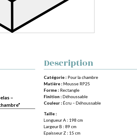
Description
Catégorie :
Pour la chambre
Matière :
Mousse RP25
Forme :
Rectangle
Finition :
Déhoussable
elas –
Couleur :
Écru – Déhoussable
 chambre”
Taille :
Longueur A : 198 cm
Largeur B : 89 cm
Epaisseur Z : 15 cm