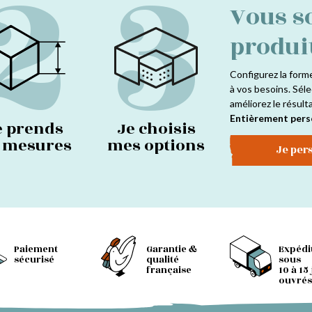
2
3
Vous s
produi
Configurez la form
à vos besoins. Séle
améliorez le résult
Entièrement pers
e prends
Je choisis
s mesures
mes options
Je per
Paiement
Garantie &
Expédi
sécurisé
qualité
sous
française
10 à 15
ouvrés