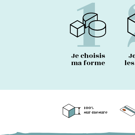
1
Je choisis
J
ma forme
le
100%
sur-mesure