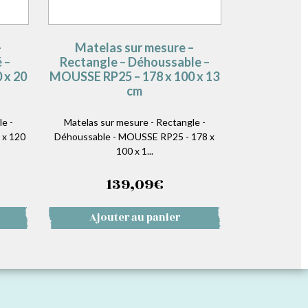
–
Matelas sur mesure –
 –
Rectangle – Déhoussable –
 x 20
MOUSSE RP25 – 178 x 100 x 13
cm
e -
Matelas sur mesure - Rectangle -
 x 120
Déhoussable - MOUSSE RP25 - 178 x
100 x 1...
139,09
€
Ajouter au panier