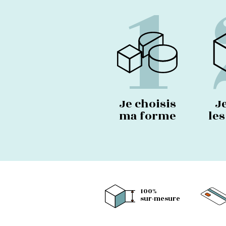
1
Je choisis
J
ma forme
le
100%
sur-mesure