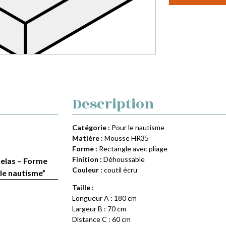
Description
Catégorie :
Pour le nautisme
Matière :
Mousse HR35
Forme :
Rectangle avec pliage
Finition :
Déhoussable
telas – Forme
Couleur :
coutil écru
le nautisme”
Taille :
Longueur A : 180 cm
Largeur B : 70 cm
Distance C : 60 cm