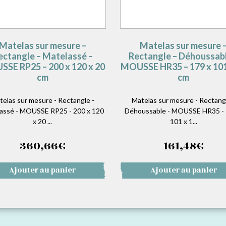
Matelas sur mesure –
Matelas sur mesure 
ectangle – Matelassé –
Rectangle – Déhoussabl
SE RP25 – 200 x 120 x 20
MOUSSE HR35 – 179 x 101
cm
cm
telas sur mesure - Rectangle -
Matelas sur mesure - Rectangl
assé - MOUSSE RP25 - 200 x 120
Déhoussable - MOUSSE HR35 - 
x 20 ...
101 x 1...
360,66
€
161,48
€
Ajouter au panier
Ajouter au panier