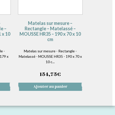
–
Matelas sur mesure –
e –
Rectangle – Matelassé –
 x 10
MOUSSE HR35 – 190 x 70 x 10
cm
e -
Matelas sur mesure - Rectangle -
179 x
Matelassé - MOUSSE HR35 - 190 x 70 x
10 c...
154,75
€
Ajouter au panier