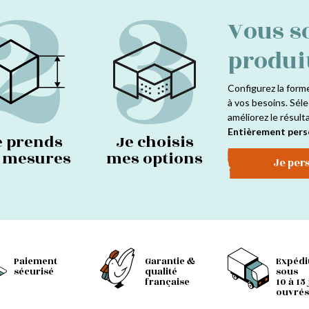
2
3
Vous s
produi
Configurez la form
à vos besoins. Séle
améliorez le résult
Entièrement pers
e prends
Je choisis
s mesures
mes options
Je per
Paiement
Garantie &
Expédi
sécurisé
qualité
sous
française
10 à 15
ouvrés