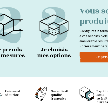
2
3
Vous s
produi
Configurez la form
à vos besoins. Séle
améliorez le résult
Entièrement pers
e prends
Je choisis
s mesures
mes options
Je per
Paiement
Garantie &
Expédi
sécurisé
qualité
sous
française
10 à 15
ouvrés