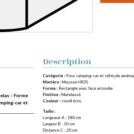
Description
Catégorie :
Pour camping-car et véhicule amén
Matière :
Mousse HR35
Forme :
Rectangle avec face arrondie
Finition :
Matelassé
telas – Forme
Couleur :
coutil écru
amping-car et
Taille :
Longueur A : 180 cm
Largeur B : 10 cm
Distance C : 20 cm