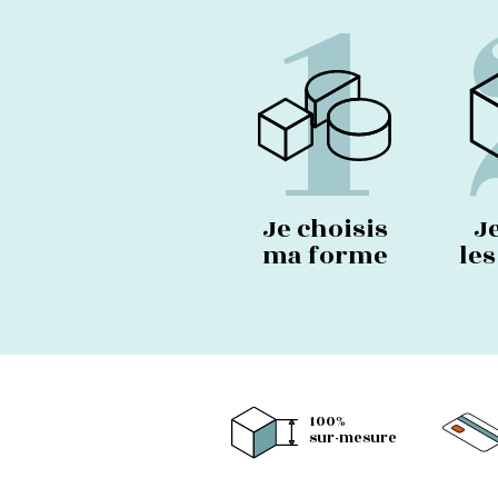
1
Je choisis
J
ma forme
le
100%
sur-mesure