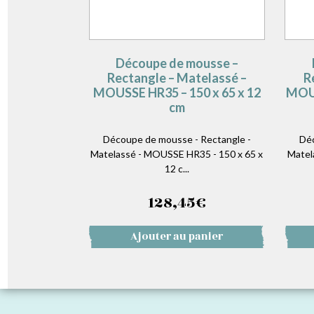
Découpe de mousse –
Rectangle – Matelassé –
R
MOUSSE HR35 – 150 x 65 x 12
MOUS
cm
Découpe de mousse - Rectangle -
Déc
Matelassé - MOUSSE HR35 - 150 x 65 x
Matel
12 c...
128,45
€
Ajouter au panier