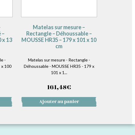
–
Matelas sur mesure –
 –
Rectangle – Déhoussable –
 x 13
MOUSSE HR35 – 179 x 101 x 10
cm
e -
Matelas sur mesure - Rectangle -
 x 100
Déhoussable - MOUSSE HR35 - 179 x
101 x 1...
161,48
€
Ajouter au panier