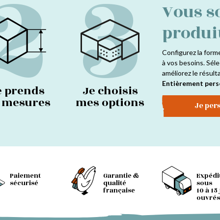
2
3
Vous s
produi
Configurez la form
à vos besoins. Séle
améliorez le résult
Entièrement pers
e prends
Je choisis
s mesures
mes options
Je per
Paiement
Garantie &
Expédi
sécurisé
qualité
sous
française
10 à 15
ouvrés