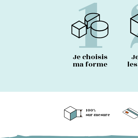
1
Je choisis
J
ma forme
le
100%
sur-mesure