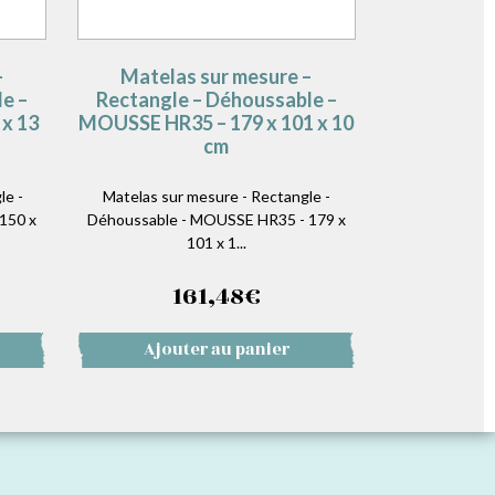
–
Matelas sur mesure –
e –
Rectangle – Déhoussable –
x 13
MOUSSE HR35 – 179 x 101 x 10
cm
le -
Matelas sur mesure - Rectangle -
150 x
Déhoussable - MOUSSE HR35 - 179 x
101 x 1...
161,48
€
Ajouter au panier