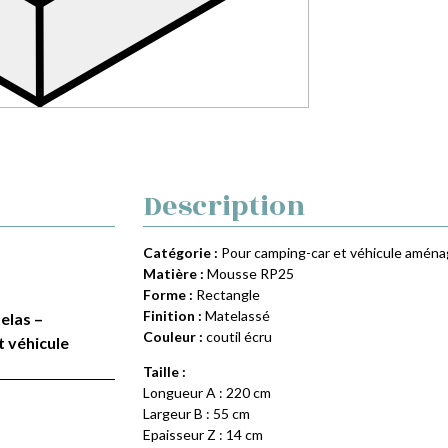
Description
Catégorie :
Pour camping-car et véhicule amén
Matière :
Mousse RP25
Forme :
Rectangle
Finition :
Matelassé
elas –
Couleur :
coutil écru
t véhicule
Taille :
Longueur A : 220 cm
Largeur B : 55 cm
Epaisseur Z : 14 cm