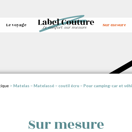
Le voyage
Sur-mesure
tique
>
Matelas – Matelassé – coutil écru – Pour camping-car et vé
Sur mesure