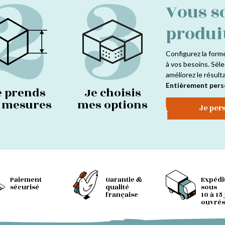
2
3
Vous s
produi
Configurez la form
à vos besoins. Séle
améliorez le résult
Entièrement pers
e prends
Je choisis
s mesures
mes options
Je per
Paiement
Garantie &
Expédi
sécurisé
qualité
sous
française
10 à 15
ouvrés