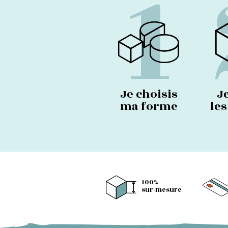
1
Je choisis
J
ma forme
le
100%
sur-mesure