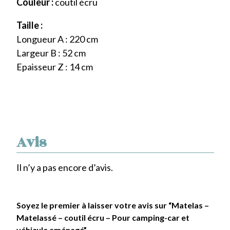
Couleur :
coutil écru
Taille :
Longueur A : 220 cm
Largeur B : 52 cm
Epaisseur Z : 14 cm
Avis
Il n’y a pas encore d’avis.
Soyez le premier à laisser votre avis sur “Matelas –
Matelassé – coutil écru – Pour camping-car et
véhicule aménagé”