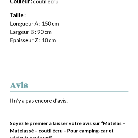
Couleur :
coutil écru
Taille :
Longueur A : 150 cm
Largeur B : 90 cm
Epaisseur Z : 10 cm
Avis
Il n’y a pas encore d’avis.
Soyez le premier à laisser votre avis sur “Matelas –
Matelassé – coutil écru – Pour camping-car et
véhicule aménagé”