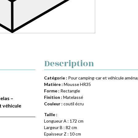
Description
Catégorie :
Pour camping-car et véhicule amén
Matière :
Mousse HR35
Forme :
Rectangle
Finition :
Matelassé
elas –
Couleur :
coutil écru
t véhicule
Taille :
Longueur A : 172 cm
Largeur B : 82 cm
Epaisseur Z : 10 cm