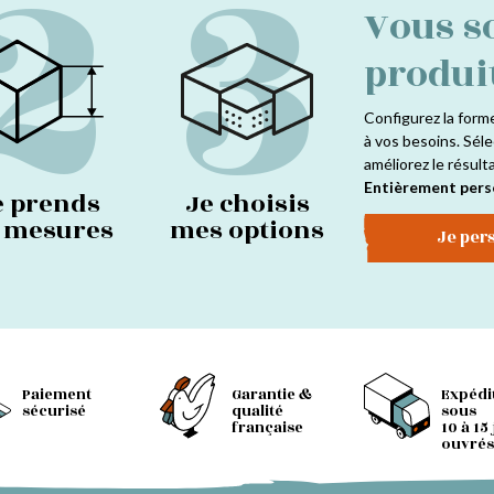
2
3
Vous s
produi
Configurez la form
à vos besoins. Séle
améliorez le résult
Entièrement pers
e prends
Je choisis
s mesures
mes options
Je per
Paiement
Garantie &
Expédi
sécurisé
qualité
sous
française
10 à 15
ouvrés