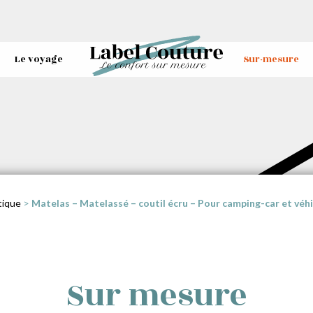
Le voyage
Sur-mesure
tique
>
Matelas – Matelassé – coutil écru – Pour camping-car et vé
Sur mesure