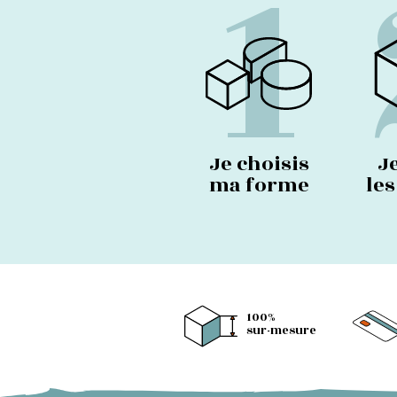
1
Je choisis
J
ma forme
le
100%
sur-mesure