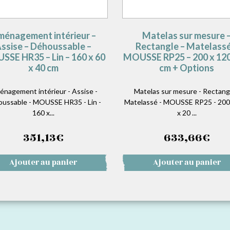
énagement intérieur –
Matelas sur mesure 
ssise – Déhoussable –
Rectangle – Matelassé
SE HR35 – Lin – 160 x 60
MOUSSE RP25 – 200 x 120
x 40 cm
cm + Options
nagement intérieur - Assise -
Matelas sur mesure - Rectangl
ussable - MOUSSE HR35 - Lin -
Matelassé - MOUSSE RP25 - 200
160 x...
x 20 ...
351,13
€
633,66
€
Ajouter au panier
Ajouter au panier