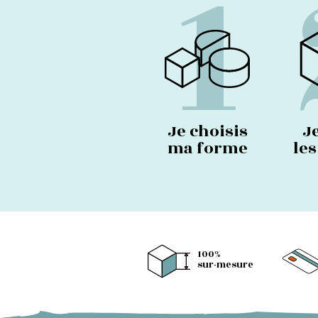
1
Je choisis
J
ma forme
le
100%
sur-mesure