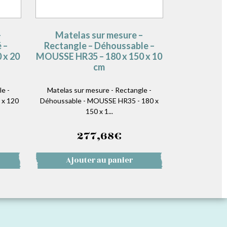
–
Matelas sur mesure –
 –
Rectangle – Déhoussable –
 x 20
MOUSSE HR35 – 180 x 150 x 10
cm
e -
Matelas sur mesure - Rectangle -
 x 120
Déhoussable - MOUSSE HR35 - 180 x
150 x 1...
277,68
€
Ajouter au panier