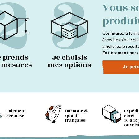
2
3
Vous s
produi
Configurez la form
à vos besoins. Séle
améliorez le résult
Entièrement pers
e prends
Je choisis
s mesures
mes options
Je per
Paiement
Garantie &
Expédi
sécurisé
qualité
sous
française
10 à 15
ouvrés