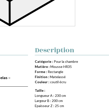
Description
Catégorie :
Pour la chambre
Matière :
Mousse HR35
Forme :
Rectangle
Finition :
Matelassé
elas –
Couleur :
coutil écru
Taille :
Longueur A : 230 cm
Largeur B : 200 cm
Epaisseur Z : 25 cm