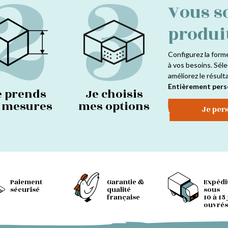
2
3
Vous s
produi
Configurez la form
à vos besoins. Séle
améliorez le résult
Entièrement pers
e prends
Je choisis
s mesures
mes options
Je per
Paiement
Garantie &
Expédi
sécurisé
qualité
sous
française
10 à 15
ouvrés