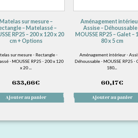
Matelas sur mesure –
Aménagement intérieu
ectangle – Matelassé –
Assise – Déhoussable
SE RP25 – 200 x 120 x 20
MOUSSE RP25 – Galet – 1
cm + Options
80 x 5 cm
telas sur mesure - Rectangle -
Aménagement intérieur - Assi
assé - MOUSSE RP25 - 200 x 120
Déhoussable - MOUSSE RP25 - G
x 20 ...
180...
633,66
€
60,17
€
Ajouter au panier
Ajouter au panier