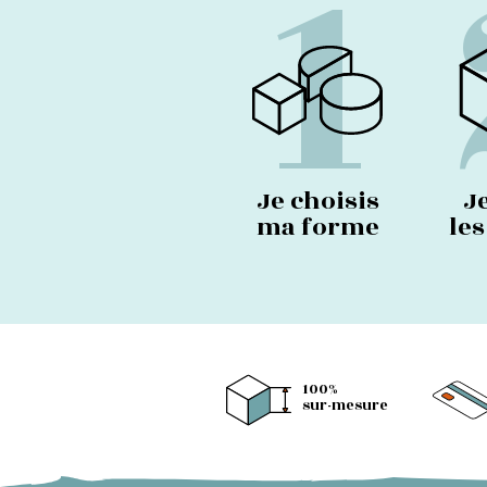
1
Je choisis
J
ma forme
le
100%
sur-mesure