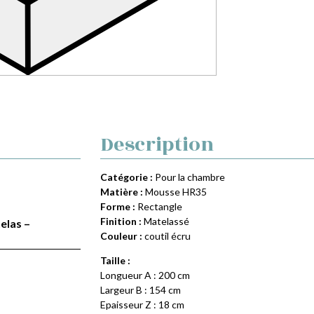
Description
Catégorie :
Pour la chambre
Matière :
Mousse HR35
Forme :
Rectangle
Finition :
Matelassé
elas –
Couleur :
coutil écru
Taille :
Longueur A : 200 cm
Largeur B : 154 cm
Epaisseur Z : 18 cm