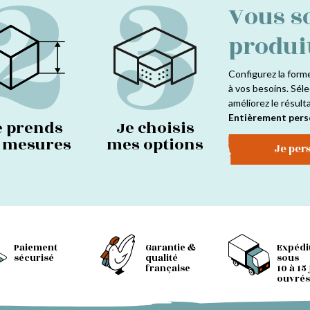
2
3
Vous s
produi
Configurez la form
à vos besoins. Séle
améliorez le résult
Entièrement pers
e prends
Je choisis
s mesures
mes options
Je per
Paiement
Garantie &
Expédi
sécurisé
qualité
sous
française
10 à 15
ouvrés