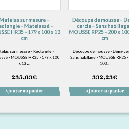
Matelas sur mesure –
Découpe de mousse – D
ectangle – Matelassé –
cercle – Sans habillage
SE HR35 – 179 x 100 x 13
MOUSSE RP25 – 200 x 100
cm
cm
telas sur mesure - Rectangle -
Découpe de mousse - Demi-cerc
assé - MOUSSE HR35 - 179 x 100
Sans habillage - MOUSSE RP25 -
x 13 ...
100...
235,63
€
332,23
€
Ajouter au panier
Ajouter au panier