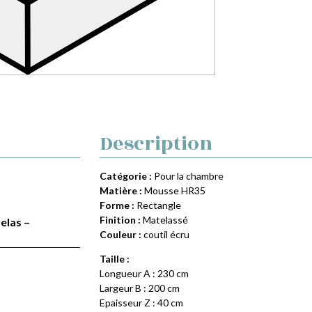
Description
Catégorie :
Pour la chambre
Matière :
Mousse HR35
Forme :
Rectangle
Finition :
Matelassé
elas –
Couleur :
coutil écru
Taille :
Longueur A : 230 cm
Largeur B : 200 cm
Epaisseur Z : 40 cm