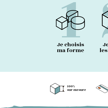
1
Je choisis
J
ma forme
le
100%
sur-mesure