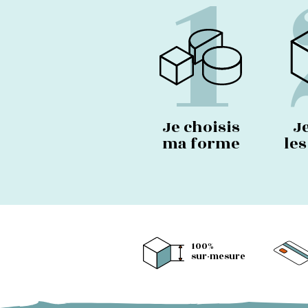
1
Je choisis
J
ma forme
le
100%
sur-mesure