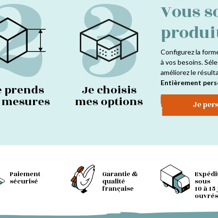
2
3
Vous s
produi
Configurez la form
à vos besoins. Séle
améliorez le résult
Entièrement pers
e prends
Je choisis
s mesures
mes options
Je per
Paiement
Garantie &
Expédi
sécurisé
qualité
sous
française
10 à 15
ouvrés