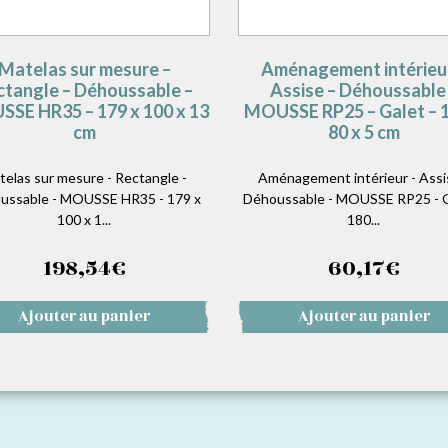
Matelas sur mesure –
Aménagement intérieu
ctangle – Déhoussable –
Assise – Déhoussable
SE HR35 – 179 x 100 x 13
MOUSSE RP25 – Galet – 1
cm
80 x 5 cm
telas sur mesure - Rectangle -
Aménagement intérieur - Assi
ussable - MOUSSE HR35 - 179 x
Déhoussable - MOUSSE RP25 - G
100 x 1...
180...
198,54
€
60,17
€
Ajouter au panier
Ajouter au panier