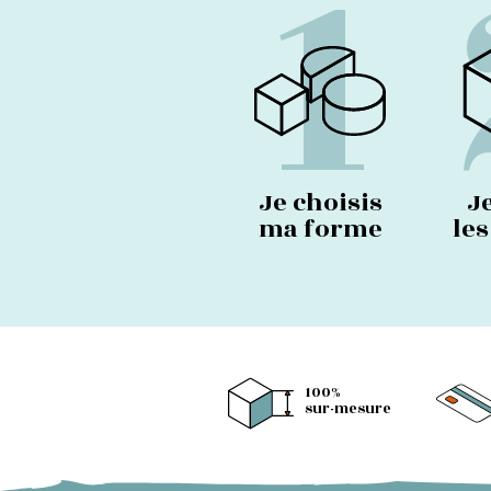
1
Je choisis
J
ma forme
le
100%
sur-mesure