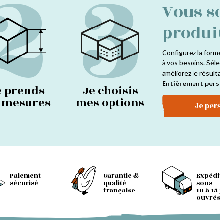
2
3
Vous s
produi
Configurez la form
à vos besoins. Séle
améliorez le résult
Entièrement pers
e prends
Je choisis
s mesures
mes options
Je per
Paiement
Garantie &
Expédi
sécurisé
qualité
sous
française
10 à 15
ouvrés