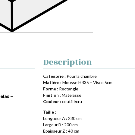
Description
Catégorie :
Pour la chambre
Matière :
Mousse HR35 – Visco 5cm
Forme :
Rectangle
Finition :
Matelassé
elas –
Couleur :
coutil écru
Taille :
Longueur A : 230 cm
Largeur B : 200 cm
Epaisseur Z : 40 cm