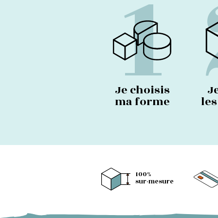
1
Je choisis
J
ma forme
le
100%
sur-mesure