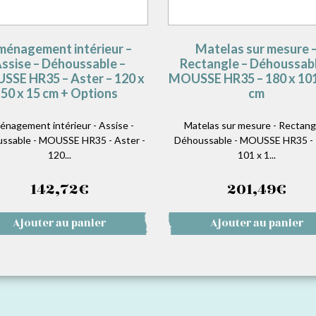
énagement intérieur –
Matelas sur mesure 
ssise – Déhoussable –
Rectangle – Déhoussabl
SE HR35 – Aster – 120 x
MOUSSE HR35 – 180 x 101
50 x 15 cm + Options
cm
nagement intérieur - Assise -
Matelas sur mesure - Rectangl
ssable - MOUSSE HR35 - Aster -
Déhoussable - MOUSSE HR35 - 
120...
101 x 1...
142,72
€
201,49
€
Ajouter au panier
Ajouter au panier