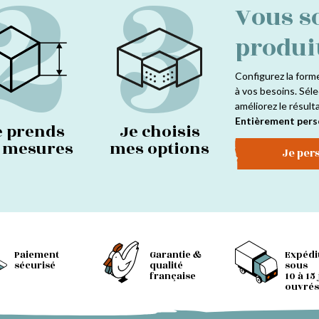
2
3
Vous s
produi
Configurez la form
à vos besoins. Séle
améliorez le résult
Entièrement pers
e prends
Je choisis
s mesures
mes options
Je per
Paiement
Garantie &
Expédi
sécurisé
qualité
sous
française
10 à 15
ouvrés