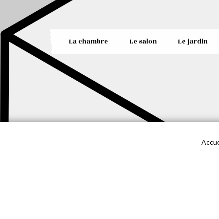
La chambre
Le salon
Le jardin
Accue