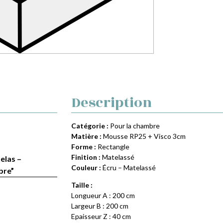
Description
Catégorie :
Pour la chambre
Matière :
Mousse RP25 + Visco 3cm
Forme :
Rectangle
Finition :
Matelassé
elas –
Couleur :
Écru – Matelassé
bre”
Taille :
Longueur A : 200 cm
Largeur B : 200 cm
Epaisseur Z : 40 cm