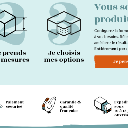
2
3
Vous s
produi
Configurez la form
à vos besoins. Séle
améliorez le résult
Entièrement pers
e prends
Je choisis
s mesures
mes options
Je per
Paiement
Garantie &
Expédi
sécurisé
qualité
sous
française
10 à 15
ouvrés