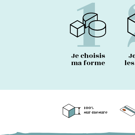
1
Je choisis
J
ma forme
le
100%
sur-mesure