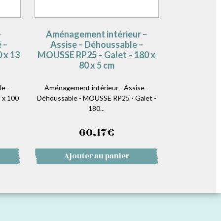
–
Aménagement intérieur –
 –
Assise – Déhoussable –
 x 13
MOUSSE RP25 – Galet – 180 x
80 x 5 cm
e -
Aménagement intérieur - Assise -
 x 100
Déhoussable - MOUSSE RP25 - Galet -
180...
60,17
€
Ajouter au panier