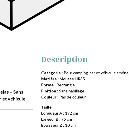
Description
Catégorie :
Pour camping-car et véhicule amén
Matière :
Mousse HR35
Forme :
Rectangle
Finition :
Sans habillage
telas – Sans
Couleur :
Pas de couleur
 et véhicule
Taille :
Longueur A : 192 cm
Largeur B : 75 cm
Epaisseur Z : 10 cm