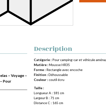
Description
Catégorie :
Pour camping-car et véhicule amén
Matière :
Mousse HR35
Forme :
Rectangle avec encoche
Finition :
Déhoussable
telas – Voyage –
Couleur :
coutil écru
 – Pour
Taille :
Longueur A : 181 cm
Largeur B : 71 cm
Distance C : 165 cm