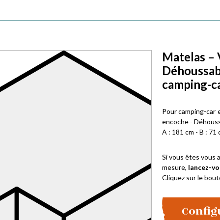
Matelas –
Déhoussabl
camping-ca
Pour camping-car 
encoche - Déhoussa
A : 181 cm - B : 71 
Si vous êtes vous a
mesure,
lancez-vo
Cliquez sur le bout
Config