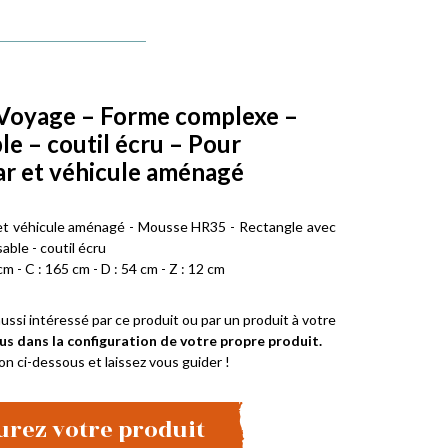
 Voyage – Forme complexe –
e – coutil écru – Pour
r et véhicule aménagé
et véhicule aménagé - Mousse HR35 - Rectangle avec
ble - coutil écru
cm - C : 165 cm - D : 54 cm - Z : 12 cm
ussi intéressé par ce produit ou par un produit à votre
us dans la configuration de votre propre produit.
on ci-dessous et laissez vous guider !
urez votre produit