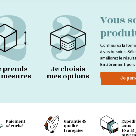
2
3
Vous s
produi
Configurez la form
à vos besoins. Séle
améliorez le résult
Entièrement pers
e prends
Je choisis
s mesures
mes options
Je per
Paiement
Garantie &
Expédi
sécurisé
qualité
sous
française
10 à 15
ouvrés