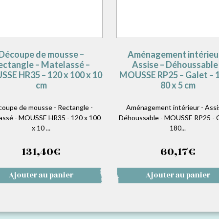
Découpe de mousse –
Aménagement intérieu
ectangle – Matelassé –
Assise – Déhoussable
SE HR35 – 120 x 100 x 10
MOUSSE RP25 – Galet – 1
cm
80 x 5 cm
oupe de mousse - Rectangle -
Aménagement intérieur - Assi
assé - MOUSSE HR35 - 120 x 100
Déhoussable - MOUSSE RP25 - G
x 10 ...
180...
131,40
€
60,17
€
Ajouter au panier
Ajouter au panier