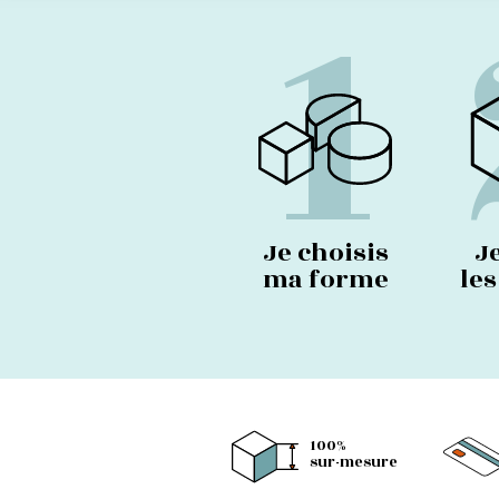
1
Je choisis
J
ma forme
le
100%
sur-mesure