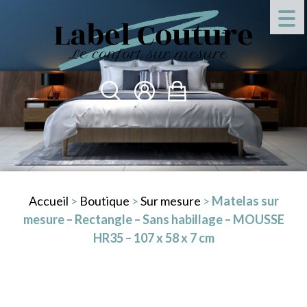
Accueil
>
Boutique
>
Sur mesure
>
Matelas sur
mesure – Rectangle – Sans habillage – MOUSSE
HR35 – 107 x 58 x 7 cm