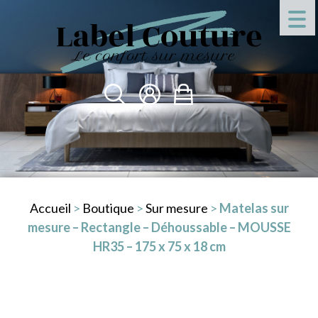
Accueil
>
Boutique
>
Sur mesure
>
Matelas sur
mesure – Rectangle – Déhoussable – MOUSSE
HR35 – 175 x 75 x 18 cm