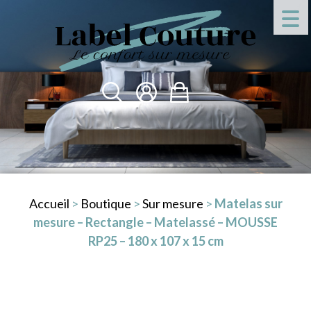
Accueil
>
Boutique
>
Sur mesure
>
Matelas sur
mesure – Rectangle – Matelassé – MOUSSE
RP25 – 180 x 107 x 15 cm