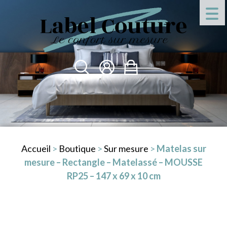
Accueil
>
Boutique
>
Sur mesure
>
Matelas sur
mesure – Rectangle – Matelassé – MOUSSE
RP25 – 147 x 69 x 10 cm