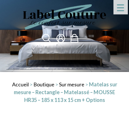
Accueil
>
Boutique
>
Sur mesure
>
Matelas sur
mesure – Rectangle – Matelassé – MOUSSE
HR35 – 185 x 113 x 15 cm + Options