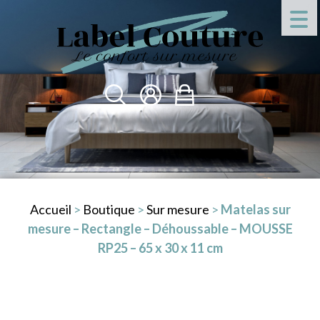
Accueil
>
Boutique
>
Sur mesure
>
Matelas sur
mesure – Rectangle – Déhoussable – MOUSSE
RP25 – 65 x 30 x 11 cm