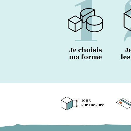
1
Je choisis
J
ma forme
le
100%
sur-mesure