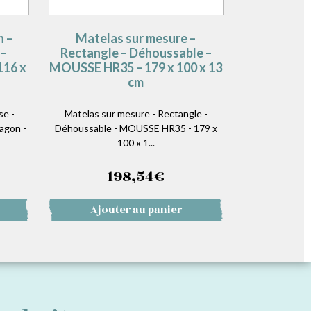
n –
Matelas sur mesure –
 –
Rectangle – Déhoussable –
116 x
MOUSSE HR35 – 179 x 100 x 13
cm
se -
Matelas sur mesure - Rectangle -
agon -
Déhoussable - MOUSSE HR35 - 179 x
100 x 1...
198,54
€
Ajouter au panier