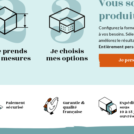
2
3
Vous s
produi
Configurez la form
à vos besoins. Séle
améliorez le résult
Entièrement pers
e prends
Je choisis
s mesures
mes options
Je per
Paiement
Garantie &
Expédi
sécurisé
qualité
sous
française
10 à 15
ouvrés