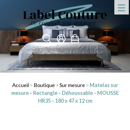
Accueil
>
Boutique
>
Sur mesure
>
Matelas sur
mesure – Rectangle – Déhoussable – MOUSSE
HR35 – 180 x 47 x 12 cm