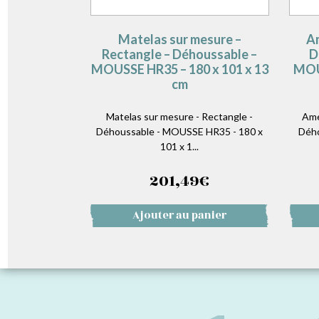
Matelas sur mesure –
Am
Rectangle – Déhoussable –
D
MOUSSE HR35 – 180 x 101 x 13
MOUS
cm
Matelas sur mesure - Rectangle -
Amé
Déhoussable - MOUSSE HR35 - 180 x
Dého
101 x 1...
201,49
€
Ajouter au panier