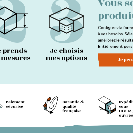
2
3
Vous s
produi
Configurez la form
à vos besoins. Séle
améliorez le résult
Entièrement pers
e prends
Je choisis
s mesures
mes options
Je per
Paiement
Garantie &
Expédi
sécurisé
qualité
sous
française
10 à 15
ouvrés