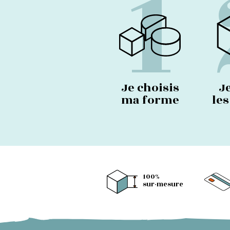
1
Je choisis
J
ma forme
le
100%
sur-mesure