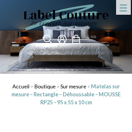
Accueil
>
Boutique
>
Sur mesure
>
Matelas sur
mesure – Rectangle – Déhoussable – MOUSSE
RP25 – 95 x 55 x 10 cm