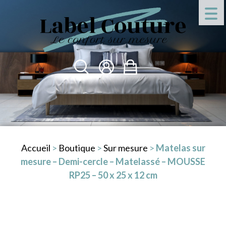
Accueil
>
Boutique
>
Sur mesure
>
Matelas sur
mesure – Demi-cercle – Matelassé – MOUSSE
RP25 – 50 x 25 x 12 cm