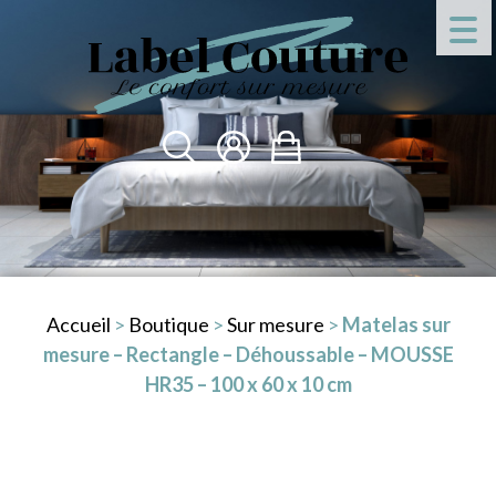
Accueil
>
Boutique
>
Sur mesure
>
Matelas sur
mesure – Rectangle – Déhoussable – MOUSSE
HR35 – 100 x 60 x 10 cm