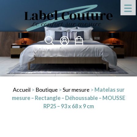
Accueil
>
Boutique
>
Sur mesure
>
Matelas sur
mesure – Rectangle – Déhoussable – MOUSSE
RP25 – 93 x 68 x 9 cm