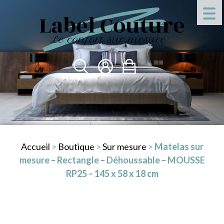
Accueil
>
Boutique
>
Sur mesure
>
Matelas sur
mesure – Rectangle – Déhoussable – MOUSSE
RP25 – 145 x 58 x 18 cm