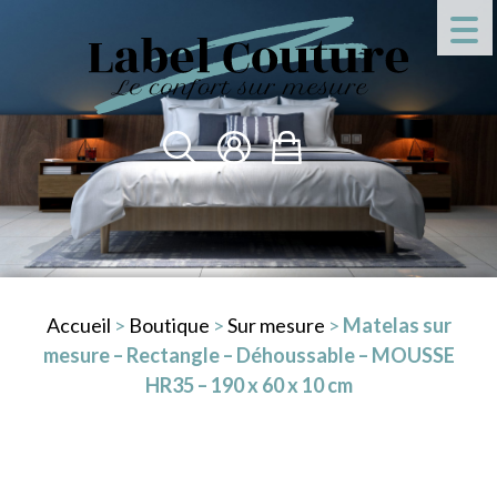
Accueil
>
Boutique
>
Sur mesure
>
Matelas sur
mesure – Rectangle – Déhoussable – MOUSSE
HR35 – 190 x 60 x 10 cm