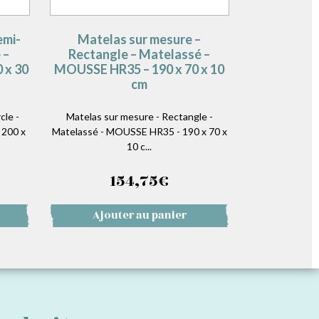
emi-
Matelas sur mesure –
 –
Rectangle – Matelassé –
 x 30
MOUSSE HR35 – 190 x 70 x 10
cm
le -
Matelas sur mesure - Rectangle -
 200 x
Matelassé - MOUSSE HR35 - 190 x 70 x
10 c...
154,75
€
Ajouter au panier