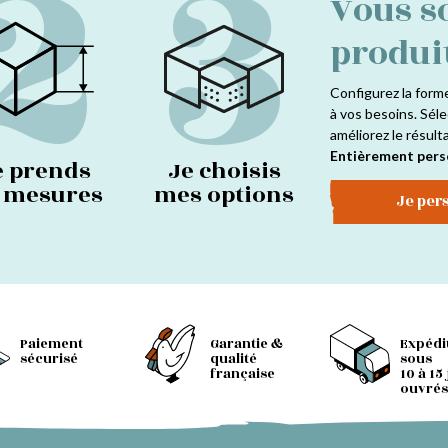
2
3
Vous s
produi
Configurez la form
à vos besoins. Séle
améliorez le résult
Entièrement pers
e prends
Je choisis
s mesures
mes options
Je per
Paiement
Garantie &
Expédi
sécurisé
qualité
sous
française
10 à 15
ouvrés