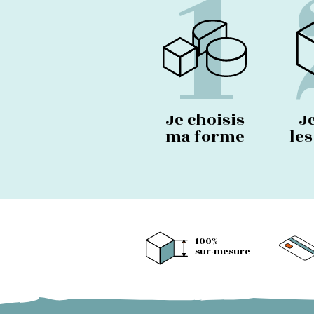
1
Je choisis
J
ma forme
le
100%
sur-mesure